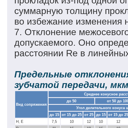
прокладок из-под одной о
суммарную толщину прокл
во избежание изменения н
7. Отклонение межосевог
допускаемого. Оно опред
расстоянии Re в линейны
Предельные отклонения
зубчатой передачи, мк
Среднее конусное расс
до 50
от 50 до 10
Вид сопряжения
Угол делительного конуса ш
до 15
от 15 до 25
от 25
до 15
от 15 до 2
Н, Е
7,5
10
12
10
12