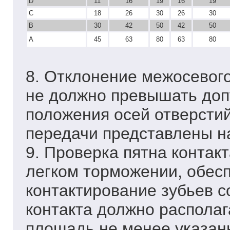
D
11
16
19
16
19
С
18
26
30
26
30
В
30
42
50
42
50
А
45
63
80
63
80
8. Отклонение межосевого
не должно превышать доп
положения осей отверстий
передачи представлены н
9. Проверка пятна контак
легком торможении, обе
контактирование зубьев с
контакта должно располаг
площадь не менее указан