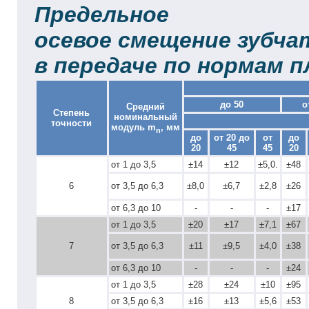
Предельное
осевое смещение зубчат
в передаче по нормам 
до 50
о
Средний
Степень
номинальный
точности
модуль m
, мм
n
до
от 20 до
от
до
20
45
45
20
от 1 до 3,5
±14
±12
±5,0.
±48
6
от 3,5 до 6,3
±8,0
±6,7
±2,8
±26
от 6,3 до 10
-
-
-
±17
от 1 до 3,5
±20
±17
±7,1
±67
7
от 3,5 до 6,3
±11
±9,5
±4,0
±38
от 6,3 до 10
-
-
-
±24
от 1 до 3,5
±28
±24
±10
±95
8
от 3,5 до 6,3
±16
±13
±5,6
±53