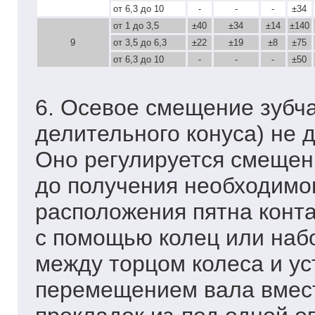
от 6,3 до 10
-
-
-
±34
от 1 до 3,5
±40
±34
±14
±140
9
от 3,5 до 6,3
±22
±19
±8
±75
от 6,3 до 10
-
-
-
±50
6. Осевое смещение зубч
делительного конуса) не 
Оно регулируется смещени
до получения необходимог
расположения пятна конта
с помощью колец или наб
между торцом колеса и ус
перемещением вала вмест