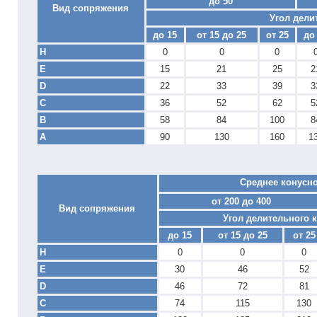
до 50
Вид сопряжения
Угол дели
до 15
от 15 до 25
от 25
до
Н
0
0
0
Е
15
21
25
2
D
22
33
39
3
С
36
52
62
5
В
58
84
100
8
А
90
130
160
1
Среднее конусно
от 200 до 400
Вид сопряжения
Угол делительного к
до 15
от 15 до 25
от 25
H
0
0
0
Е
30
46
52
D
46
72
81
С
74
115
130