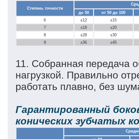
Сре
Степень точности
до 50
от 50 до 100
6
±12
±15
7
±18
±20
8
±28
±30
9
±36
±45
11. Собранная передача о
нагрузкой. Правильно от
работать плавно, без шум
Гарантированный боков
конических зубчатых ко
Средн