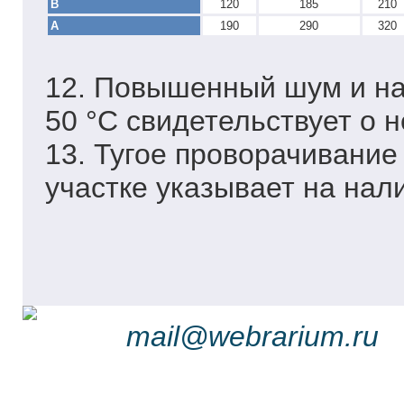
В
120
185
210
А
190
290
320
12. Повышенный шум и на
50 °С свидетельствует о 
13. Тугое проворачивание 
участке указывает на нал
mail@webrarium.ru 